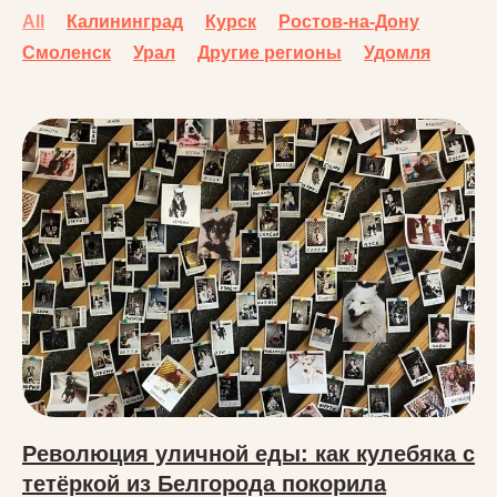
All
Калининград
Курск
Ростов-на-Дону
Смоленск
Урал
Другие регионы
Удомля
Революция уличной еды: как кулебяка с
тетёркой из Белгорода покорила