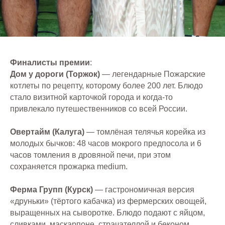
Финалисты премии
:
Дом у дороги (Торжок)
— легендарные Пожарские
котлеты по рецепту, которому более 200 лет. Блюдо
стало визитной карточкой города и когда-то
привлекало путешественников со всей России.
Овертайм (Калуга)
— томлёная телячья корейка из
молодых бычков: 48 часов мокрого предпосола и 6
часов томления в дровяной печи, при этом
сохраняется прожарка medium.
Ферма Групп (Курск)
— гастрономичная версия
«друньки» (тёртого кабачка) из фермерских овощей,
выращенных на сыворотке. Блюдо подают с яйцом,
сливками, маскарпоне, страчателлой и беконом.